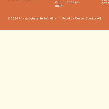
Org.nr: 556695-
och 
8814
© 2024 Alla rättigheter förbehållna |
ProAktiv
Resurs Sverige AB