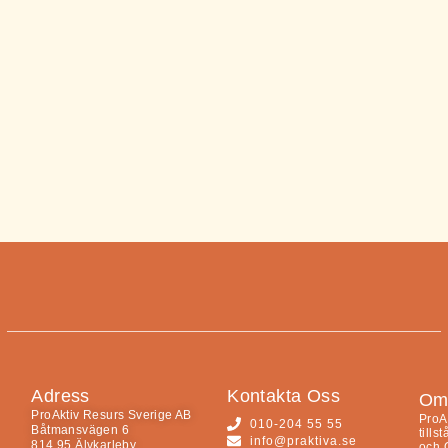
Adress
Kontakta Oss
Om 
ProAktiv Resurs Sverige AB
ProA
010-204 55 55
Båtmansvägen 6
tills
info@praktiva.se
814 95 Älvkarleby
och 